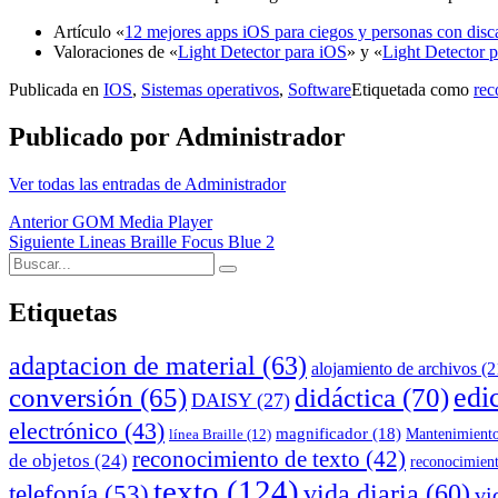
Artículo «
12 mejores apps iOS para ciegos y personas con disc
Valoraciones de «
Light Detector para iOS
» y «
Light Detector 
Publicada en
IOS
,
Sistemas operativos
,
Software
Etiquetada como
rec
Publicado por
Administrador
Ver todas las entradas de Administrador
Navegación
Anterior
GOM Media Player
Siguiente
Lineas Braille Focus Blue 2
de
Buscar:
Buscar
entradas
Etiquetas
adaptacion de material
(63)
alojamiento de archivos
(2
edi
conversión
(65)
didáctica
(70)
DAISY
(27)
electrónico
(43)
magnificador
(18)
Mantenimient
línea Braille
(12)
reconocimiento de texto
(42)
de objetos
(24)
reconocimien
texto
(124)
telefonía
(53)
vida diaria
(60)
vi