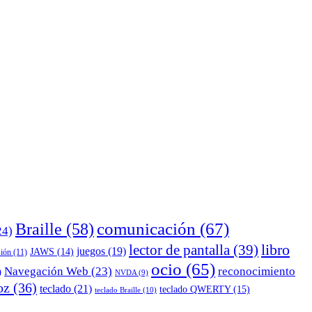
comunicación
(67)
Braille
(58)
24)
lector de pantalla
(39)
libro
juegos
(19)
JAWS
(14)
sión
(11)
ocio
(65)
reconocimiento
Navegación Web
(23)
)
NVDA
(9)
oz
(36)
teclado
(21)
teclado QWERTY
(15)
teclado Braille
(10)