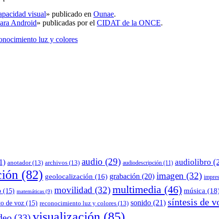
apacidad visual
» publicado en
Ounae
.
para Android
» publicadas por el
CIDAT de la ONCE
.
onocimiento luz y colores
audio
(29)
audiolibro
(
1)
anotador
(13)
archivos
(13)
audiodescripción
(11)
ción
(82)
imagen
(32)
grabación
(20)
geolocalización
(16)
impre
multimedia
(46)
movilidad
(32)
música
(18
o
(15)
matemáticas
(9)
síntesis de v
sonido
(21)
to de voz
(15)
reconocimiento luz y colores
(13)
visualización
(85)
deo
(33)