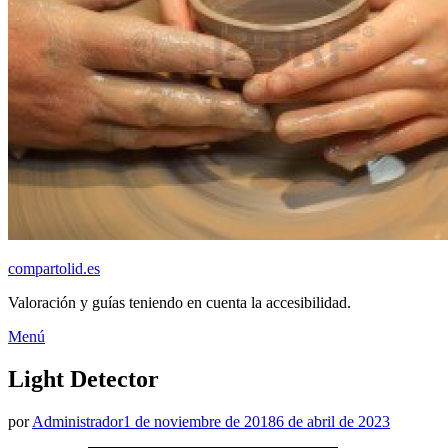
compartolid.es
Valoración y guías teniendo en cuenta la accesibilidad.
Saltar
Menú
al
contenido
Light Detector
Publicado
por
Administrador
1 de noviembre de 2018
6 de abril de 2023
el