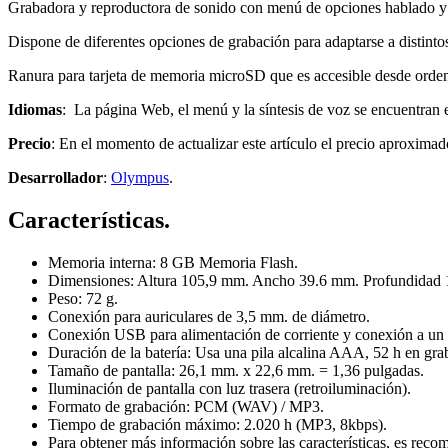
Grabadora y reproductora de sonido con menú de opciones hablado y b
Dispone de diferentes opciones de grabación para adaptarse a distinto
Ranura para tarjeta de memoria microSD que es accesible desde ord
Idiomas
: La página Web, el menú y la síntesis de voz se encuentran e
Precio
: En el momento de actualizar este artículo el precio aproximad
Desarrollador
:
Olympus
.
Características.
Memoria interna: 8 GB Memoria Flash.
Dimensiones: Altura 105,9 mm. Ancho 39.6 mm. Profundidad
Peso: 72 g.
Conexión para auriculares de 3,5 mm. de diámetro.
Conexión USB para alimentación de corriente y conexión a un
Duración de la batería: Usa una pila alcalina AAA, 52 h en gr
Tamaño de pantalla: 26,1 mm. x 22,6 mm. = 1,36 pulgadas.
Iluminación de pantalla con luz trasera (retroiluminación).
Formato de grabación: PCM (WAV) / MP3.
Tiempo de grabación máximo: 2.020 h (MP3, 8kbps).
Para obtener más información sobre las características, es reco