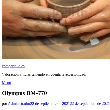
compartolid.es
Valoración y guías teniendo en cuenta la accesibilidad.
Saltar
Menú
al
contenido
Olympus DM-770
Publicado
por
Administrador
22 de septiembre de 2021
22 de septiembre de 2021
el