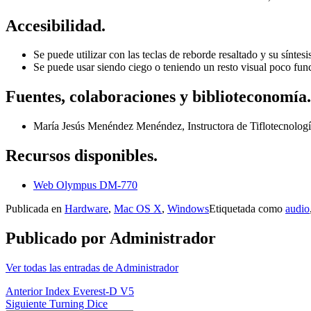
Accesibilidad.
Se puede utilizar con las teclas de reborde resaltado y su síntesi
Se puede usar siendo ciego o teniendo un resto visual poco func
Fuentes, colaboraciones y biblioteconomía.
María Jesús Menéndez Menéndez, Instructora de Tiflotecnolog
Recursos disponibles.
Web Olympus DM-770
Publicada en
Hardware
,
Mac OS X
,
Windows
Etiquetada como
audio
Publicado por
Administrador
Ver todas las entradas de Administrador
Navegación
Anterior
Index Everest-D V5
Siguiente
Turning Dice