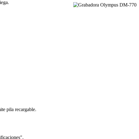
iega.
te pila recargable.
ificaciones".