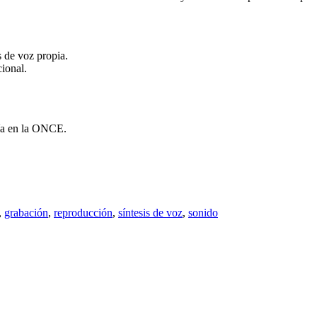
s de voz propia.
ional.
ía en la ONCE.
,
grabación
,
reproducción
,
síntesis de voz
,
sonido