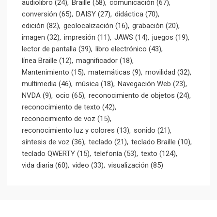
audiolibro
(24)
Braille
(58)
comunicación
(67)
conversión
(65)
DAISY
(27)
didáctica
(70)
edición
(82)
geolocalización
(16)
grabación
(20)
imagen
(32)
impresión
(11)
JAWS
(14)
juegos
(19)
lector de pantalla
(39)
libro electrónico
(43)
línea Braille
(12)
magnificador
(18)
Mantenimiento
(15)
matemáticas
(9)
movilidad
(32)
multimedia
(46)
música
(18)
Navegación Web
(23)
NVDA
(9)
ocio
(65)
reconocimiento de objetos
(24)
reconocimiento de texto
(42)
reconocimiento de voz
(15)
reconocimiento luz y colores
(13)
sonido
(21)
síntesis de voz
(36)
teclado
(21)
teclado Braille
(10)
teclado QWERTY
(15)
telefonía
(53)
texto
(124)
vida diaria
(60)
video
(33)
visualización
(85)