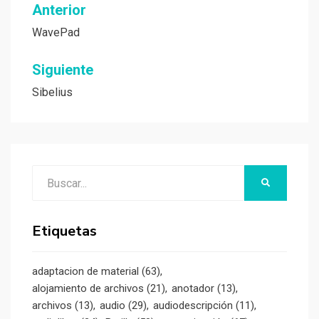
Navegación
Anterior
de
WavePad
entradas
Siguiente
Sibelius
Buscar:
BUSCAR
Etiquetas
adaptacion de material
(63)
alojamiento de archivos
(21)
anotador
(13)
archivos
(13)
audio
(29)
audiodescripción
(11)