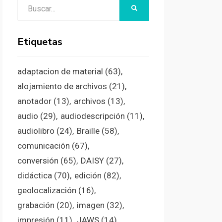
Buscar:
BUSCAR
Etiquetas
adaptacion de material
(63)
alojamiento de archivos
(21)
anotador
(13)
archivos
(13)
audio
(29)
audiodescripción
(11)
audiolibro
(24)
Braille
(58)
comunicación
(67)
conversión
(65)
DAISY
(27)
didáctica
(70)
edición
(82)
geolocalización
(16)
grabación
(20)
imagen
(32)
impresión
(11)
JAWS
(14)