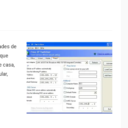
dades de
 que
 casa,
lar,