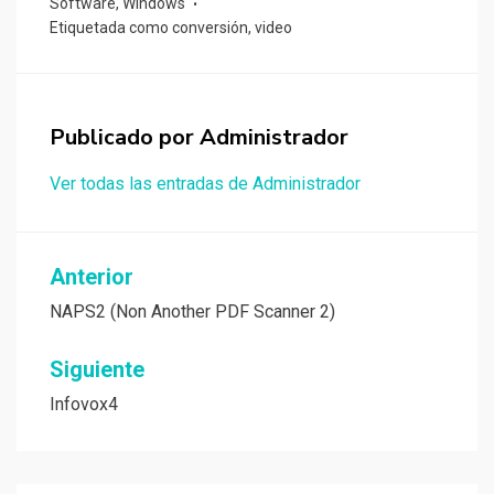
Software
,
Windows
Etiquetada como
conversión
,
video
Publicado por
Administrador
Ver todas las entradas de Administrador
Navegación
Anterior
de
NAPS2 (Non Another PDF Scanner 2)
entradas
Siguiente
Infovox4