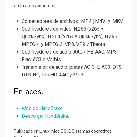
en la aplicación son:
Contenedores de archivos: .MP4 (.M4V) y .MKV.
Codificadores de vídeo: H.265 (x265 y
QuickSync), H.264 (x264 y QuickSync), H.265
MPEG-4 y MPEG-2, VP8, VP9 y Theora.
Codificadores de audio: AAC / HE-AAC, MP3,
Flac, AC3 o Vorbis.
Transmisión de audio: pistas AC-3, E-AC3, DTS,
DTS-HD, TrueHD, AAC y MP3.
Enlaces.
Web de HandBrake
.
Descargar HandBrake
.
Publicada en
Linux
,
Mac OS X
,
Sistemas operativos
,