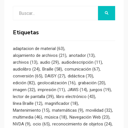
Buscar:
BUSCAR
Etiquetas
adaptacion de material
(63)
alojamiento de archivos
(21)
anotador
(13)
archivos
(13)
audio
(29)
audiodescripción
(11)
audiolibro
(24)
Braille
(58)
comunicación
(67)
conversión
(65)
DAISY
(27)
didáctica
(70)
edición
(82)
geolocalización
(16)
grabación
(20)
imagen
(32)
impresión
(11)
JAWS
(14)
juegos
(19)
lector de pantalla
(39)
libro electrónico
(43)
línea Braille
(12)
magnificador
(18)
Mantenimiento
(15)
matemáticas
(9)
movilidad
(32)
multimedia
(46)
música
(18)
Navegación Web
(23)
NVDA
(9)
ocio
(65)
reconocimiento de objetos
(24)