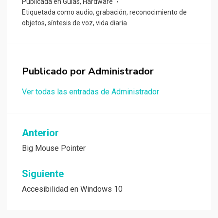
Publicada en
Guías
,
Hardware
Etiquetada como
audio
,
grabación
,
reconocimiento de
objetos
,
síntesis de voz
,
vida diaria
Publicado por
Administrador
Ver todas las entradas de Administrador
Navegación
Anterior
de
Big Mouse Pointer
entradas
Siguiente
Accesibilidad en Windows 10