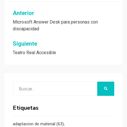
Navegación
Anterior
de
Microsoft Answer Desk para personas con
discapacidad
entradas
Siguiente
Teatro Real Accesible
Buscar:
BUSCAR
Etiquetas
adaptacion de material
(63)