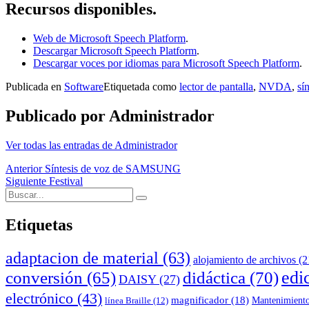
Recursos disponibles.
Web de Microsoft Speech Platform
.
Descargar Microsoft Speech Platform
.
Descargar voces por idiomas para Microsoft Speech Platform
.
Publicada en
Software
Etiquetada como
lector de pantalla
,
NVDA
,
sí
Publicado por
Administrador
Ver todas las entradas de Administrador
Navegación
Anterior
Síntesis de voz de SAMSUNG
Siguiente
Festival
de
Buscar:
Buscar
entradas
Etiquetas
adaptacion de material
(63)
alojamiento de archivos
(2
edi
conversión
(65)
didáctica
(70)
DAISY
(27)
electrónico
(43)
magnificador
(18)
Mantenimient
línea Braille
(12)