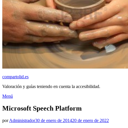
compartolid.es
Valoración y guías teniendo en cuenta la accesibilidad.
Saltar
Menú
al
contenido
Microsoft Speech Platform
Publicado
por
Administrador
30 de enero de 2014
20 de enero de 2022
el