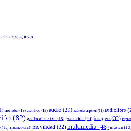
ntesis de voz
,
texto
audio
(29)
audiolibro
(
1)
anotador
(13)
archivos
(13)
audiodescripción
(11)
ción
(82)
imagen
(32)
grabación
(20)
geolocalización
(16)
impre
multimedia
(46)
movilidad
(32)
música
(18
o
(15)
matemáticas
(9)