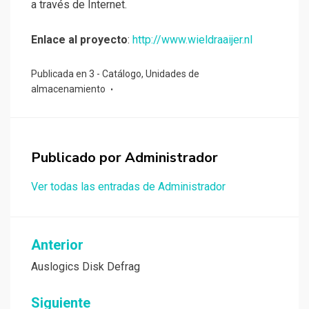
a través de Internet.
Enlace al proyecto
:
http://www.wieldraaijer.nl
Publicada en
3 - Catálogo
,
Unidades de
almacenamiento
Publicado por
Administrador
Ver todas las entradas de Administrador
Navegación
Anterior
de
Auslogics Disk Defrag
entradas
Siguiente