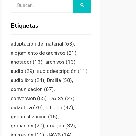
Buscar:
BUSCAR
Etiquetas
adaptacion de material
(63)
alojamiento de archivos
(21)
anotador
(13)
archivos
(13)
audio
(29)
audiodescripción
(11)
audiolibro
(24)
Braille
(58)
comunicación
(67)
conversión
(65)
DAISY
(27)
didáctica
(70)
edición
(82)
geolocalización
(16)
grabación
(20)
imagen
(32)
impresión
(11)
JAWS
(14)