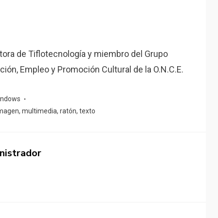
ctora de Tiflotecnología y miembro del Grupo
ión, Empleo y Promoción Cultural de la O.N.C.E.
indows
magen
,
multimedia
,
ratón
,
texto
nistrador