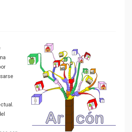
e
una
por
esarse
ctual.
el