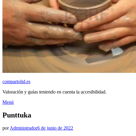
compartolid.es
Valoración y guías teniendo en cuenta la accesibilidad.
Saltar
Menú
al
contenido
Punttuka
Publicado
por
Administrador
6 de junio de 2022
el