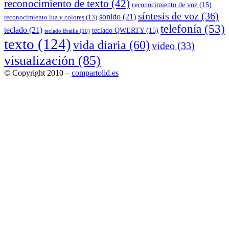
reconocimiento de texto
(42)
reconocimiento de voz
(15)
síntesis de voz
(36)
sonido
(21)
reconocimiento luz y colores
(13)
telefonía
(53)
teclado
(21)
teclado QWERTY
(15)
teclado Braille
(10)
texto
(124)
vida diaria
(60)
video
(33)
visualización
(85)
© Copyright 2010 –
compartolid.es
Tema Allium de
TemplateLens
⋅
Funciona con
WordPress