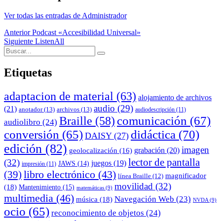
Ver todas las entradas de Administrador
Navegación
Anterior
Podcast «Accesibilidad Universal»
Siguiente
ListenAll
de
Buscar:
Buscar
entradas
Etiquetas
adaptacion de material
(63)
alojamiento de archivos
audio
(29)
(21)
anotador
(13)
archivos
(13)
audiodescripción
(11)
comunicación
(67)
Braille
(58)
audiolibro
(24)
conversión
(65)
didáctica
(70)
DAISY
(27)
edición
(82)
imagen
grabación
(20)
geolocalización
(16)
lector de pantalla
(32)
juegos
(19)
JAWS
(14)
impresión
(11)
(39)
libro electrónico
(43)
magnificador
línea Braille
(12)
movilidad
(32)
(18)
Mantenimiento
(15)
matemáticas
(9)
multimedia
(46)
Navegación Web
(23)
música
(18)
NVDA
(9)
ocio
(65)
reconocimiento de objetos
(24)