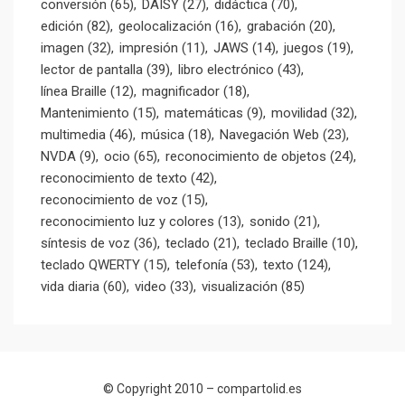
conversión
(65)
DAISY
(27)
didáctica
(70)
edición
(82)
geolocalización
(16)
grabación
(20)
imagen
(32)
impresión
(11)
JAWS
(14)
juegos
(19)
lector de pantalla
(39)
libro electrónico
(43)
línea Braille
(12)
magnificador
(18)
Mantenimiento
(15)
matemáticas
(9)
movilidad
(32)
multimedia
(46)
música
(18)
Navegación Web
(23)
NVDA
(9)
ocio
(65)
reconocimiento de objetos
(24)
reconocimiento de texto
(42)
reconocimiento de voz
(15)
reconocimiento luz y colores
(13)
sonido
(21)
síntesis de voz
(36)
teclado
(21)
teclado Braille
(10)
teclado QWERTY
(15)
telefonía
(53)
texto
(124)
vida diaria
(60)
video
(33)
visualización
(85)
© Copyright 2010 –
compartolid.es