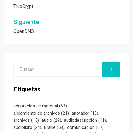
de
TrueCrypt
entradas
Siguiente
OpenDNS
Buscar:
BUSCAR
Etiquetas
adaptacion de material
(63)
alojamiento de archivos
(21)
anotador
(13)
archivos
(13)
audio
(29)
audiodescripción
(11)
audiolibro
(24)
Braille
(58)
comunicación
(67)