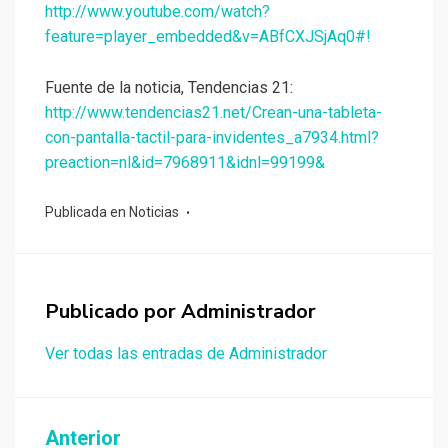
http://www.youtube.com/watch?
feature=player_embedded&v=ABfCXJSjAq0#!
Fuente de la noticia, Tendencias 21:
http://www.tendencias21.net/Crean-una-tableta-
con-pantalla-tactil-para-invidentes_a7934.html?
preaction=nl&id=7968911&idnl=99199&
Publicada en
Noticias
Publicado por
Administrador
Ver todas las entradas de Administrador
Navegación
Anterior