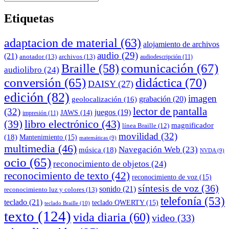
Buscar
entradas
Etiquetas
adaptacion de material
(63)
alojamiento de archivos
audio
(29)
(21)
anotador
(13)
archivos
(13)
audiodescripción
(11)
comunicación
(67)
Braille
(58)
audiolibro
(24)
conversión
(65)
didáctica
(70)
DAISY
(27)
edición
(82)
imagen
grabación
(20)
geolocalización
(16)
lector de pantalla
(32)
juegos
(19)
JAWS
(14)
impresión
(11)
(39)
libro electrónico
(43)
magnificador
línea Braille
(12)
movilidad
(32)
(18)
Mantenimiento
(15)
matemáticas
(9)
multimedia
(46)
Navegación Web
(23)
música
(18)
NVDA
(9)
ocio
(65)
reconocimiento de objetos
(24)
reconocimiento de texto
(42)
reconocimiento de voz
(15)
síntesis de voz
(36)
sonido
(21)
reconocimiento luz y colores
(13)
telefonía
(53)
teclado
(21)
teclado QWERTY
(15)
teclado Braille
(10)
texto
(124)
vida diaria
(60)
video
(33)