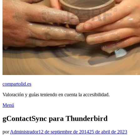
compartolid.es
Valoración y guías teniendo en cuenta la accesibilidad.
Saltar
Menú
al
contenido
gContactSync para Thunderbird
Publicado
por
Administrador
12 de septiembre de 2014
25 de abril de 2023
el