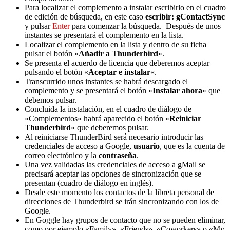
Para localizar el complemento a instalar escribirlo en el cuadro
de edición de búsqueda, en este caso
escribir: gContactSync
y pulsar
Enter
para comenzar la búsqueda. Después de unos
instantes se presentará el complemento en la lista.
Localizar el complemento en la lista y dentro de su ficha
pulsar el botón «
Añadir a Thunderbird
«.
Se presenta el acuerdo de licencia que deberemos aceptar
pulsando el botón «
Aceptar e instalar
«.
Transcurrido unos instantes se habrá descargado el
complemento y se presentará el botón «
Instalar ahora
» que
debemos pulsar.
Concluida la instalación, en el cuadro de diálogo de
«Complementos» habrá aparecido el botón «
Reiniciar
Thunderbird
» que deberemos pulsar.
Al reiniciarse ThunderBird será necesario introducir las
credenciales de acceso a Google,
usuario
, que es la cuenta de
correo electrónico y la
contraseña
.
Una vez validadas las credenciales de acceso a gMail se
precisará aceptar las opciones de sincronización que se
presentan (cuadro de diálogo en inglés).
Desde este momento los contactos de la libreta personal de
direcciones de Thunderbird se irán sincronizando con los de
Google.
En Goggle hay grupos de contacto que no se pueden eliminar,
como por ejemplo «Family», «Friends», «Coworkers» o «My