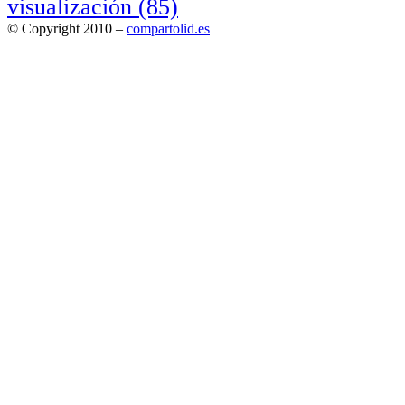
visualización
(85)
© Copyright 2010 –
compartolid.es
Tema Allium de
TemplateLens
⋅
Funciona con
WordPress