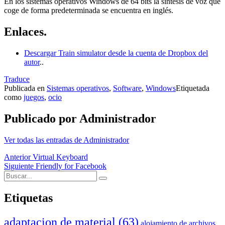
En los sistemas operativos Windows de 64 bits la síntesis de voz que
coge de forma predeterminada se encuentra en inglés.
Enlaces.
Descargar Train simulator desde la cuenta de Dropbox del
autor
..
Traduce
Publicada en
Sistemas operativos
,
Software
,
Windows
Etiquetada
como
juegos
,
ocio
Publicado por
Administrador
Ver todas las entradas de Administrador
Navegación
Anterior
Virtual Keyboard
Siguiente
Friendly for Facebook
de
Buscar:
Buscar
entradas
Etiquetas
adaptacion de material
(63)
alojamiento de archivos