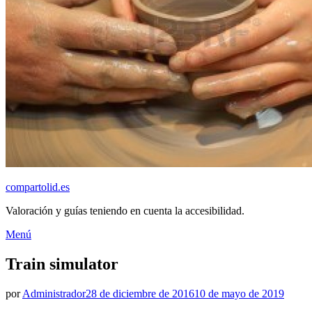
compartolid.es
Valoración y guías teniendo en cuenta la accesibilidad.
Saltar
Menú
al
contenido
Train simulator
Publicado
por
Administrador
28 de diciembre de 2016
10 de mayo de 2019
el