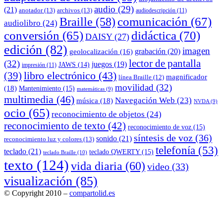
audio
(29)
(21)
anotador
(13)
archivos
(13)
audiodescripción
(11)
comunicación
(67)
Braille
(58)
audiolibro
(24)
conversión
(65)
didáctica
(70)
DAISY
(27)
edición
(82)
imagen
grabación
(20)
geolocalización
(16)
lector de pantalla
(32)
juegos
(19)
JAWS
(14)
impresión
(11)
(39)
libro electrónico
(43)
magnificador
línea Braille
(12)
movilidad
(32)
(18)
Mantenimiento
(15)
matemáticas
(9)
multimedia
(46)
Navegación Web
(23)
música
(18)
NVDA
(9)
ocio
(65)
reconocimiento de objetos
(24)
reconocimiento de texto
(42)
reconocimiento de voz
(15)
síntesis de voz
(36)
sonido
(21)
reconocimiento luz y colores
(13)
telefonía
(53)
teclado
(21)
teclado QWERTY
(15)
teclado Braille
(10)
texto
(124)
vida diaria
(60)
video
(33)
visualización
(85)
© Copyright 2010 –
compartolid.es
Tema Allium de
TemplateLens
⋅
Funciona con
WordPress