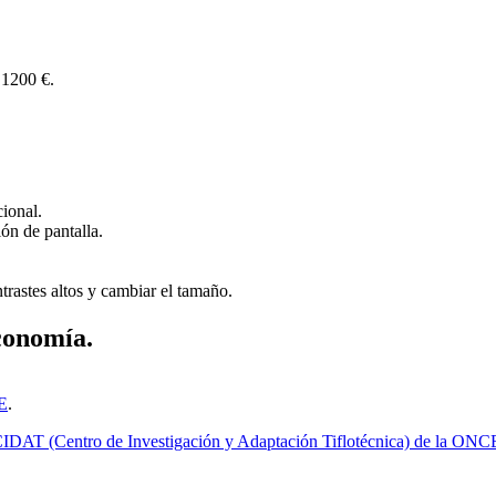
 1200 €.
ional.
ión de pantalla.
ntrastes altos y cambiar el tamaño.
economía.
CE
.
CIDAT (Centro de Investigación y Adaptación Tiflotécnica) de la ONC