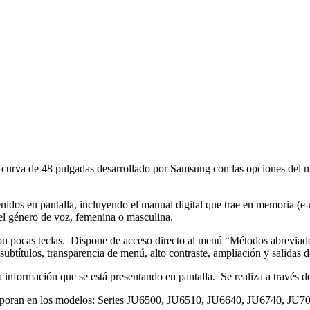
a curva de 48 pulgadas desarrollado por Samsung con las opciones del m
idos en pantalla, incluyendo el manual digital que trae en memoria (e-m
 el género de voz, femenina o masculina.
con pocas teclas. Dispone de acceso directo al menú “Métodos abreviados
subtítulos, transparencia de menú, alto contraste, ampliación y salidas d
a información que se está presentando en pantalla. Se realiza a través d
ncorporan en los modelos: Series JU6500, JU6510, JU6640, JU6740, JU7