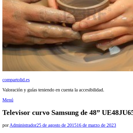
compartolid.es
Valoración y guías teniendo en cuenta la accesibilidad.
Saltar
Menú
al
contenido
Televisor curvo Samsung de 48” UE48JU6
Publicado
por
Administrador
25 de agosto de 2015
16 de marzo de 2023
el