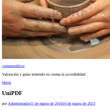
compartolid.es
Valoración y guías teniendo en cuenta la accesibilidad.
Saltar
Menú
al
contenido
UniPDF
Publicado
por
Administrador
11 de marzo de 2016
16 de marzo de 2023
el