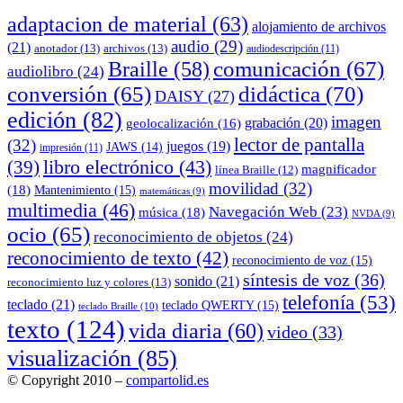
adaptacion de material
(63)
alojamiento de archivos
audio
(29)
(21)
anotador
(13)
archivos
(13)
audiodescripción
(11)
comunicación
(67)
Braille
(58)
audiolibro
(24)
conversión
(65)
didáctica
(70)
DAISY
(27)
edición
(82)
imagen
grabación
(20)
geolocalización
(16)
lector de pantalla
(32)
juegos
(19)
JAWS
(14)
impresión
(11)
(39)
libro electrónico
(43)
magnificador
línea Braille
(12)
movilidad
(32)
(18)
Mantenimiento
(15)
matemáticas
(9)
multimedia
(46)
Navegación Web
(23)
música
(18)
NVDA
(9)
ocio
(65)
reconocimiento de objetos
(24)
reconocimiento de texto
(42)
reconocimiento de voz
(15)
síntesis de voz
(36)
sonido
(21)
reconocimiento luz y colores
(13)
telefonía
(53)
teclado
(21)
teclado QWERTY
(15)
teclado Braille
(10)
texto
(124)
vida diaria
(60)
video
(33)
visualización
(85)
© Copyright 2010 –
compartolid.es
Tema Allium de
TemplateLens
⋅
Funciona con
WordPress