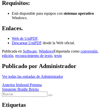
Requisitos:
Está disponible para equipos con
sistemas operativo
Windows.
Enlaces.
Web de UniPDF
.
Descargar UniPDF
desde la Web oficial.
Publicada en
Software
,
Windows
Etiquetada como
conversión
,
edición
,
reconocimiento de texto
,
texto
Publicado por
Administrador
Ver todas las entradas de Administrador
Navegación
Anterior
Irisbond Primma
Siguiente
Braille Bricks
de
Buscar:
Buscar
entradas
Etiquetas