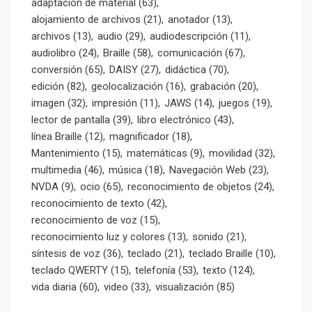
adaptacion de material
(63)
alojamiento de archivos
(21)
anotador
(13)
archivos
(13)
audio
(29)
audiodescripción
(11)
audiolibro
(24)
Braille
(58)
comunicación
(67)
conversión
(65)
DAISY
(27)
didáctica
(70)
edición
(82)
geolocalización
(16)
grabación
(20)
imagen
(32)
impresión
(11)
JAWS
(14)
juegos
(19)
lector de pantalla
(39)
libro electrónico
(43)
línea Braille
(12)
magnificador
(18)
Mantenimiento
(15)
matemáticas
(9)
movilidad
(32)
multimedia
(46)
música
(18)
Navegación Web
(23)
NVDA
(9)
ocio
(65)
reconocimiento de objetos
(24)
reconocimiento de texto
(42)
reconocimiento de voz
(15)
reconocimiento luz y colores
(13)
sonido
(21)
síntesis de voz
(36)
teclado
(21)
teclado Braille
(10)
teclado QWERTY
(15)
telefonía
(53)
texto
(124)
vida diaria
(60)
video
(33)
visualización
(85)