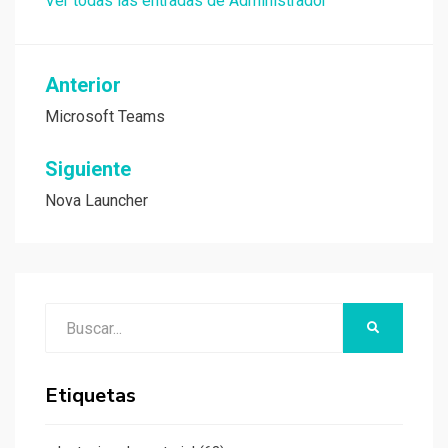
Ver todas las entradas de Administrador
Navegación
Anterior
de
Microsoft Teams
entradas
Siguiente
Nova Launcher
Buscar:
BUSCAR
Etiquetas