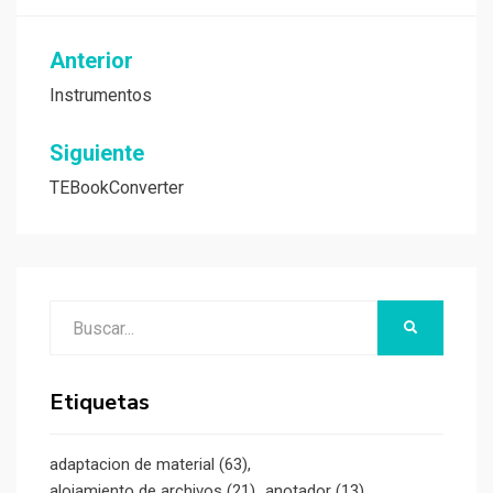
Navegación
Anterior
de
Instrumentos
entradas
Siguiente
TEBookConverter
Buscar:
BUSCAR
Etiquetas
adaptacion de material
(63)
alojamiento de archivos
(21)
anotador
(13)