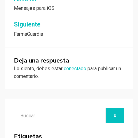
Navegación
de
Mensajes para iOS
entradas
Siguiente
FarmaGuardia
Deja una respuesta
Lo siento, debes estar
conectado
para publicar un
comentario.
Buscar:
BUSCAR
Etiquetas