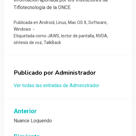
Tiflotecnología de la ONCE.
Publicada en
Android
,
Linux
,
Mac OS X
,
Software
,
Windows
Etiquetada como
JAWS
,
lector de pantalla
,
NVDA
,
síntesis de voz
,
TalkBack
Publicado por
Administrador
Ver todas las entradas de Administrador
Navegación
Anterior
de
Nuance Loquendo
entradas