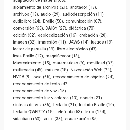
adaptacion de material
(63)
alojamiento de archivos
(21)
anotador
(13)
archivos
(13)
audio
(29)
audiodescripción
(11)
audiolibro
(24)
Braille
(58)
comunicación
(67)
conversión
(65)
DAISY
(27)
didáctica
(70)
edición
(82)
geolocalización
(16)
grabación
(20)
imagen
(32)
impresión
(11)
JAWS
(14)
juegos
(19)
lector de pantalla
(39)
libro electrónico
(43)
línea Braille
(12)
magnificador
(18)
Mantenimiento
(15)
matemáticas
(9)
movilidad
(32)
multimedia
(46)
música
(18)
Navegación Web
(23)
NVDA
(9)
ocio
(65)
reconocimiento de objetos
(24)
reconocimiento de texto
(42)
reconocimiento de voz
(15)
reconocimiento luz y colores
(13)
sonido
(21)
síntesis de voz
(36)
teclado
(21)
teclado Braille
(10)
teclado QWERTY
(15)
telefonía
(53)
texto
(124)
vida diaria
(60)
video
(33)
visualización
(85)