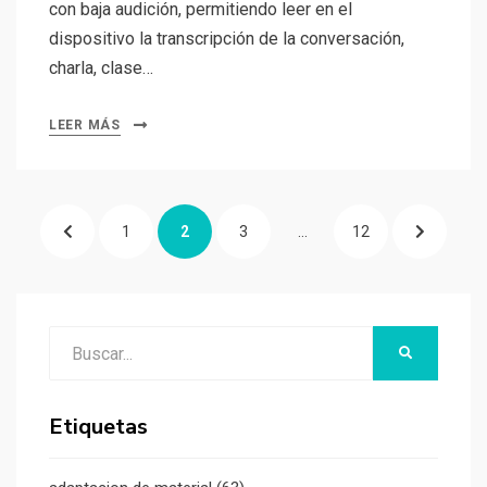
con baja audición, permitiendo leer en el
dispositivo la transcripción de la conversación,
charla, clase…
LEER MÁS
Paginación
PÁGINA
PÁGINA
PÁGINA
PÁGINA
PÁGINA
PÁGINA
1
2
3
…
12
de
entradas
ANTERIOR
SIGUIENTE
Buscar:
BUSCAR
Etiquetas