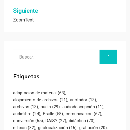
entradas
Siguiente
ZoomText
Buscar:
BUSCAR
Etiquetas
adaptacion de material
(63)
alojamiento de archivos
(21)
anotador
(13)
archivos
(13)
audio
(29)
audiodescripción
(11)
audiolibro
(24)
Braille
(58)
comunicación
(67)
conversión
(65)
DAISY
(27)
didáctica
(70)
edición
(82)
geolocalización
(16)
grabación
(20)