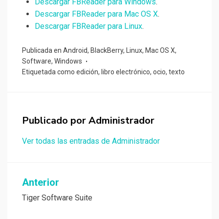
Descargar FBReader para Windows
.
Descargar FBReader para Mac OS X
.
Descargar FBReader para Linux
.
Publicada en
Android
,
BlackBerry
,
Linux
,
Mac OS X
,
Software
,
Windows
Etiquetada como
edición
,
libro electrónico
,
ocio
,
texto
Publicado por
Administrador
Ver todas las entradas de Administrador
Navegación
Anterior
de
Tiger Software Suite
entradas