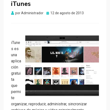
iTunes
Publicado
por
Administrador
12 de agosto de 2013
el
iTune
s es
una
aplica
ción
gratui
ta
que
permi
te
organizar, reproducir, administrar, sincronizar