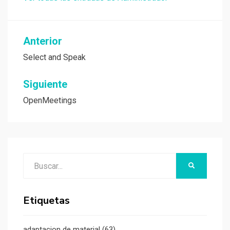
Navegación
Anterior
de
Select and Speak
entradas
Siguiente
OpenMeetings
Buscar:
BUSCAR
Etiquetas
adaptacion de material
(63)