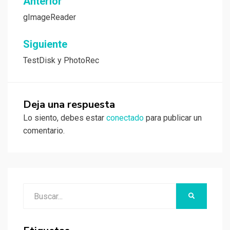
Navegación
Anterior
de
gImageReader
entradas
Siguiente
TestDisk y PhotoRec
Deja una respuesta
Lo siento, debes estar
conectado
para publicar un
comentario.
Buscar:
BUSCAR