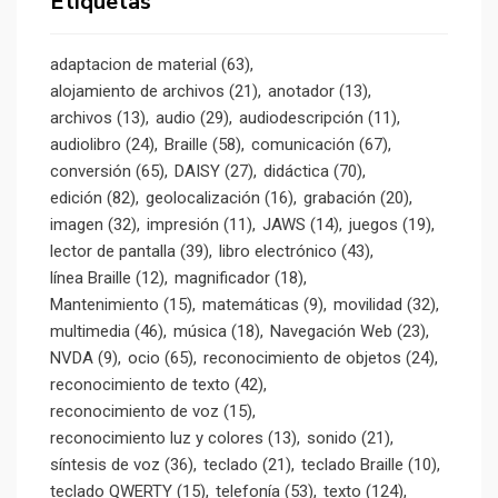
Etiquetas
adaptacion de material
(63)
alojamiento de archivos
(21)
anotador
(13)
archivos
(13)
audio
(29)
audiodescripción
(11)
audiolibro
(24)
Braille
(58)
comunicación
(67)
conversión
(65)
DAISY
(27)
didáctica
(70)
edición
(82)
geolocalización
(16)
grabación
(20)
imagen
(32)
impresión
(11)
JAWS
(14)
juegos
(19)
lector de pantalla
(39)
libro electrónico
(43)
línea Braille
(12)
magnificador
(18)
Mantenimiento
(15)
matemáticas
(9)
movilidad
(32)
multimedia
(46)
música
(18)
Navegación Web
(23)
NVDA
(9)
ocio
(65)
reconocimiento de objetos
(24)
reconocimiento de texto
(42)
reconocimiento de voz
(15)
reconocimiento luz y colores
(13)
sonido
(21)
síntesis de voz
(36)
teclado
(21)
teclado Braille
(10)
teclado QWERTY
(15)
telefonía
(53)
texto
(124)