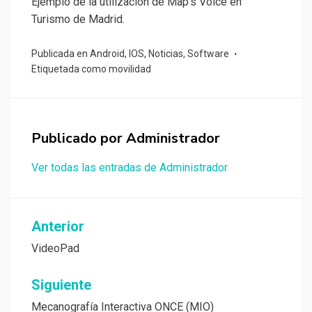
Ejemplo de la utilización de Map’s Voice en
Turismo de Madrid.
Publicada en
Android
,
IOS
,
Noticias
,
Software
Etiquetada como
movilidad
Publicado por
Administrador
Ver todas las entradas de Administrador
Navegación
Anterior
de
VideoPad
entradas
Siguiente
Mecanografía Interactiva ONCE (MIO)