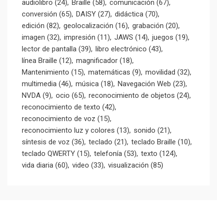
audiolibro
(24)
Braille
(58)
comunicación
(67)
conversión
(65)
DAISY
(27)
didáctica
(70)
edición
(82)
geolocalización
(16)
grabación
(20)
imagen
(32)
impresión
(11)
JAWS
(14)
juegos
(19)
lector de pantalla
(39)
libro electrónico
(43)
línea Braille
(12)
magnificador
(18)
Mantenimiento
(15)
matemáticas
(9)
movilidad
(32)
multimedia
(46)
música
(18)
Navegación Web
(23)
NVDA
(9)
ocio
(65)
reconocimiento de objetos
(24)
reconocimiento de texto
(42)
reconocimiento de voz
(15)
reconocimiento luz y colores
(13)
sonido
(21)
síntesis de voz
(36)
teclado
(21)
teclado Braille
(10)
teclado QWERTY
(15)
telefonía
(53)
texto
(124)
vida diaria
(60)
video
(33)
visualización
(85)