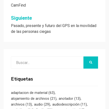
de
CamFind
entradas
Siguiente
Pasado, presente y futuro del GPS en la movilidad
de las personas ciegas
Buscar:
BUSCAR
Etiquetas
adaptacion de material
(63)
alojamiento de archivos
(21)
anotador
(13)
archivos
(13)
audio
(29)
audiodescripción
(11)