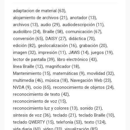
adaptacion de material
(63)
alojamiento de archivos
(21)
anotador
(13)
archivos
(13)
audio
(29)
audiodescripción
(11)
audiolibro
(24)
Braille
(58)
comunicación
(67)
conversión
(65)
DAISY
(27)
didáctica
(70)
edición
(82)
geolocalización
(16)
grabación
(20)
imagen
(32)
impresión
(11)
JAWS
(14)
juegos
(19)
lector de pantalla
(39)
libro electrónico
(43)
línea Braille
(12)
magnificador
(18)
Mantenimiento
(15)
matemáticas
(9)
movilidad
(32)
multimedia
(46)
música
(18)
Navegación Web
(23)
NVDA
(9)
ocio
(65)
reconocimiento de objetos
(24)
reconocimiento de texto
(42)
reconocimiento de voz
(15)
reconocimiento luz y colores
(13)
sonido
(21)
síntesis de voz
(36)
teclado
(21)
teclado Braille
(10)
teclado QWERTY
(15)
telefonía
(53)
texto
(124)
vida diaria
(60)
video
(33)
visualización
(85)