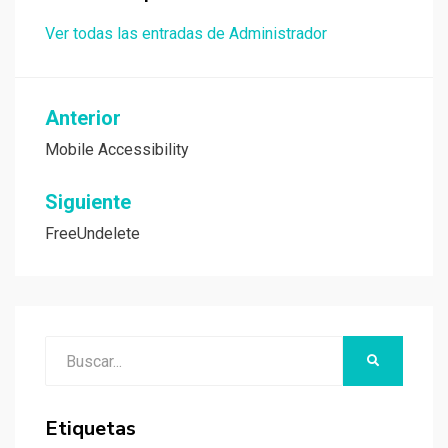
Ver todas las entradas de Administrador
Navegación
Anterior
de
Mobile Accessibility
entradas
Siguiente
FreeUndelete
Buscar:
BUSCAR
Etiquetas