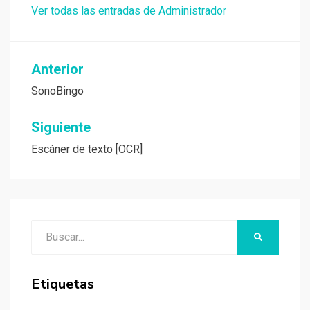
Ver todas las entradas de Administrador
Navegación
Anterior
de
SonoBingo
entradas
Siguiente
Escáner de texto [OCR]
Buscar:
BUSCAR
Etiquetas