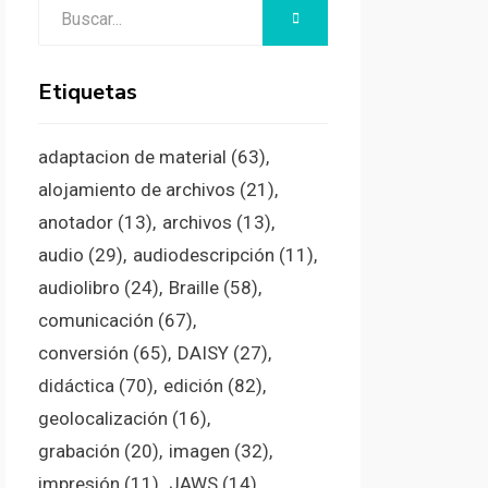
Buscar:
BUSCAR
Etiquetas
adaptacion de material
(63)
alojamiento de archivos
(21)
anotador
(13)
archivos
(13)
audio
(29)
audiodescripción
(11)
audiolibro
(24)
Braille
(58)
comunicación
(67)
conversión
(65)
DAISY
(27)
didáctica
(70)
edición
(82)
geolocalización
(16)
grabación
(20)
imagen
(32)
impresión
(11)
JAWS
(14)