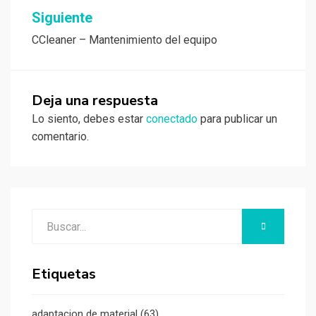
entradas
Siguiente
CCleaner – Mantenimiento del equipo
Deja una respuesta
Lo siento, debes estar
conectado
para publicar un
comentario.
Buscar:
BUSCAR
Etiquetas
adaptacion de material
(63)