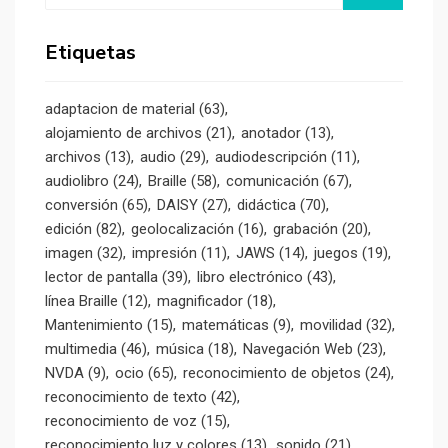
Etiquetas
adaptacion de material
(63)
alojamiento de archivos
(21)
anotador
(13)
archivos
(13)
audio
(29)
audiodescripción
(11)
audiolibro
(24)
Braille
(58)
comunicación
(67)
conversión
(65)
DAISY
(27)
didáctica
(70)
edición
(82)
geolocalización
(16)
grabación
(20)
imagen
(32)
impresión
(11)
JAWS
(14)
juegos
(19)
lector de pantalla
(39)
libro electrónico
(43)
línea Braille
(12)
magnificador
(18)
Mantenimiento
(15)
matemáticas
(9)
movilidad
(32)
multimedia
(46)
música
(18)
Navegación Web
(23)
NVDA
(9)
ocio
(65)
reconocimiento de objetos
(24)
reconocimiento de texto
(42)
reconocimiento de voz
(15)
reconocimiento luz y colores
(13)
sonido
(21)