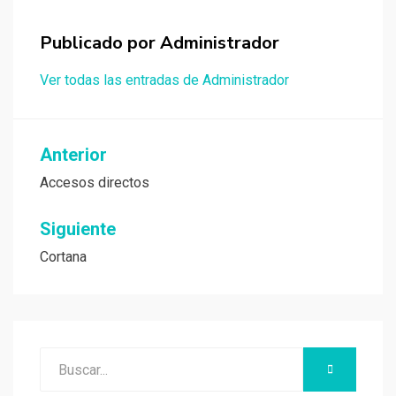
Publicado por
Administrador
Ver todas las entradas de Administrador
Navegación
Anterior
de
Accesos directos
entradas
Siguiente
Cortana
Buscar:
BUSCAR