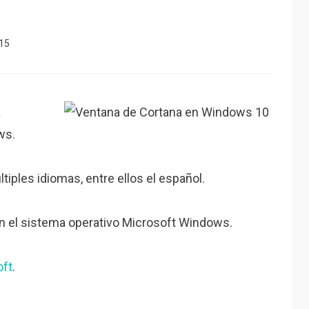
015
a
ws.
ples idiomas, entre ellos el español.
 en el sistema operativo Microsoft Windows.
oft
.