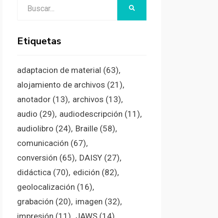
Buscar:
BUSCAR
Etiquetas
adaptacion de material
(63)
alojamiento de archivos
(21)
anotador
(13)
archivos
(13)
audio
(29)
audiodescripción
(11)
audiolibro
(24)
Braille
(58)
comunicación
(67)
conversión
(65)
DAISY
(27)
didáctica
(70)
edición
(82)
geolocalización
(16)
grabación
(20)
imagen
(32)
impresión
(11)
JAWS
(14)