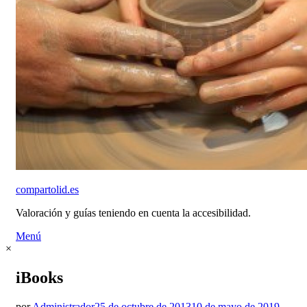
compartolid.es
Valoración y guías teniendo en cuenta la accesibilidad.
Saltar
Menú
al
×
contenido
iBooks
Publicado
por
Administrador
25 de octubre de 2013
10 de mayo de 2019