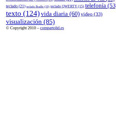
telefonía
(53
teclado
(21)
teclado QWERTY
(15)
teclado Braille
(10)
texto
(124)
vida diaria
(60)
video
(33)
visualización
(85)
© Copyright 2010 –
compartolid.es
Tema Allium de
TemplateLens
⋅
Funciona con
WordPress