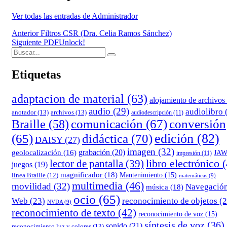
Ver todas las entradas de Administrador
Navegación
Anterior
Filtros CSR (Dra. Celia Ramos Sánchez)
Siguiente
PDFUnlock!
de
Buscar:
Buscar
entradas
Etiquetas
adaptacion de material
(63)
alojamiento de archivos
audio
(29)
audiolibro
anotador
(13)
archivos
(13)
audiodescripción
(11)
comunicación
(67)
conversión
Braille
(58)
edición
(82)
(65)
didáctica
(70)
DAISY
(27)
imagen
(32)
grabación
(20)
geolocalización
(16)
JA
impresión
(11)
lector de pantalla
(39)
libro electrónico
(
juegos
(19)
magnificador
(18)
Mantenimiento
(15)
línea Braille
(12)
matemáticas
(9)
multimedia
(46)
movilidad
(32)
Navegació
música
(18)
ocio
(65)
reconocimiento de objetos
(2
Web
(23)
NVDA
(9)
reconocimiento de texto
(42)
reconocimiento de voz
(15)
síntesis de voz
(36)
sonido
(21)
reconocimiento luz y colores
(13)