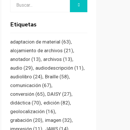
Buscar:
BUSCAR
Etiquetas
adaptacion de material
(63)
alojamiento de archivos
(21)
anotador
(13)
archivos
(13)
audio
(29)
audiodescripción
(11)
audiolibro
(24)
Braille
(58)
comunicación
(67)
conversión
(65)
DAISY
(27)
didáctica
(70)
edición
(82)
geolocalización
(16)
grabación
(20)
imagen
(32)
impresión
(11)
JAWS
(14)