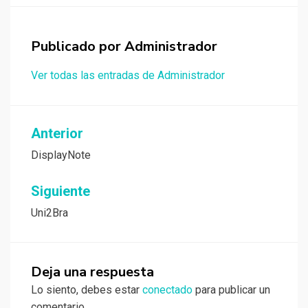
Publicado por
Administrador
Ver todas las entradas de Administrador
Navegación
Anterior
de
DisplayNote
entradas
Siguiente
Uni2Bra
Deja una respuesta
Lo siento, debes estar
conectado
para publicar un
comentario.