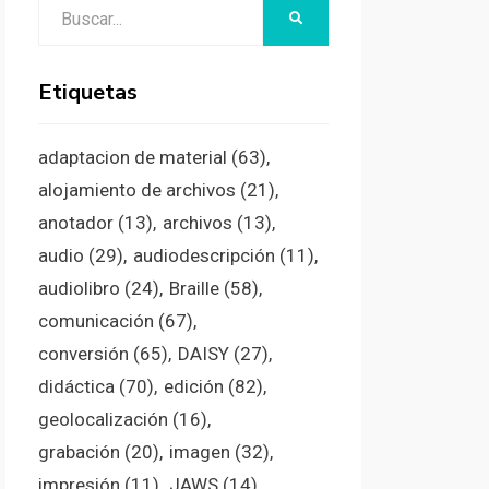
Buscar:
BUSCAR
Etiquetas
adaptacion de material
(63)
alojamiento de archivos
(21)
anotador
(13)
archivos
(13)
audio
(29)
audiodescripción
(11)
audiolibro
(24)
Braille
(58)
comunicación
(67)
conversión
(65)
DAISY
(27)
didáctica
(70)
edición
(82)
geolocalización
(16)
grabación
(20)
imagen
(32)
impresión
(11)
JAWS
(14)