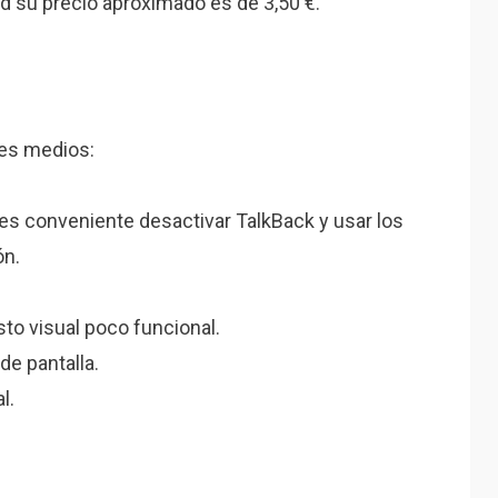
oid su precio aproximado es de 3,50 €.
tes medios:
 es conveniente desactivar TalkBack y usar los
ón.
to visual poco funcional.
de pantalla.
l.