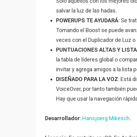
Solo aquellos con los mejores o
salvar la luz de las hadas.
POWERUPS TE AYUDARÁ
: Se tr
Tomando el Boost se puede avanz
veces con el Duplicador de Luz o
PUNTUACIONES ALTAS Y LISTA
la tabla de líderes global o compar
invitar y agrega amigos a la lista
DISEÑADO PARA LA VOZ
: Está 
VoiceOver, por tanto también pued
Hay que usar la navegación rápida
Desarrollador
:
Hansjoerg Mikesch
.